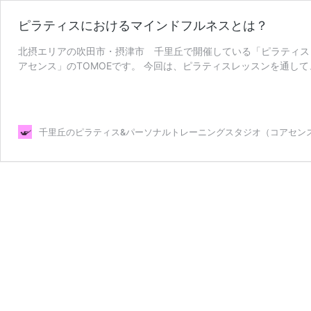
ピラティスにおけるマインドフルネスとは？
北摂エリアの吹田市・摂津市 千里丘で開催している「ピラティス
アセンス」のTOMOEです。 今回は、ピラティスレッスンを通し
ピ
について ピラティスのエ …
続きを読む
ラ
テ
ィ
千里丘のピラティス&パーソナルトレーニングスタジオ（コアセン
ス
に
お
け
る
マ
イ
ン
ド
フ
ル
ネ