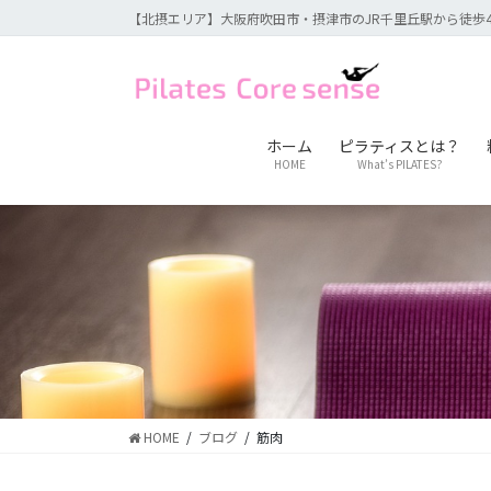
コ
ナ
【北摂エリア】大阪府吹田市・摂津市のJR千里丘駅から徒歩
ン
ビ
テ
ゲ
ン
ー
ツ
シ
に
ョ
ホーム
ピラティスとは？
HOME
What’s PILATES?
移
ン
動
に
移
動
HOME
ブログ
筋肉