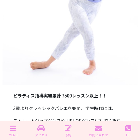
ピラティス指導実績累計 7500レッスン以上！！
3歳よりクラッシックバレエを始め、学生時代には、
ストリートジャズダンスやHIPHOPダンスにも取り組む。
大学時代以降、いくつかのダンスサークルを立ち上げ、
MENU
アクセス
予約
お問い合わせ
TEL