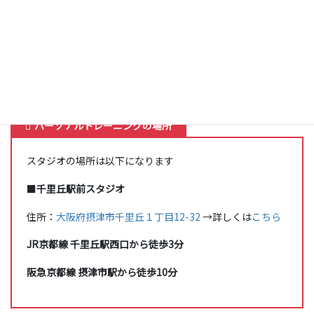
ここのお客様の体調、コンディションに応じ
て、個別のプログラムを作成し、理想の身体、
心になれるように、全力サポートさせていただ
きます。
パーソナルトレーニングの場所
スタジオの場所は以下になります
■
千里丘駅前スタジオ
住所：
大阪府摂津市千里丘１丁目12-32
→詳しくは
こちら
JR京都線 千里丘駅西口から徒歩3分
阪急京都線 摂津市駅から徒歩10分